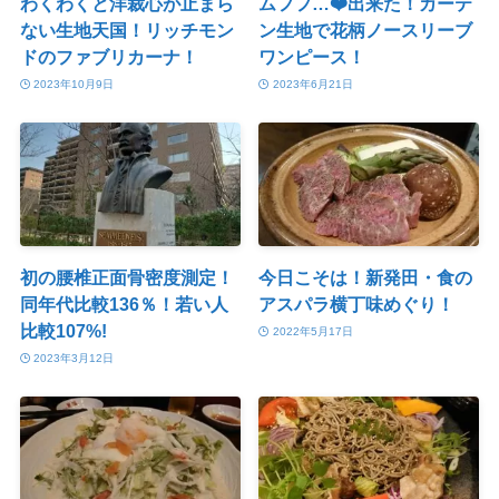
わくわくと洋裁心が止まら
ムフフ…❤️出来た！カーテ
ない生地天国！リッチモン
ン生地で花柄ノースリーブ
ドのファブリカーナ！
ワンピース！
2023年10月9日
2023年6月21日
初の腰椎正面骨密度測定！
今日こそは！新発田・食の
同年代比較136％！若い人
アスパラ横丁味めぐり！
比較107%!
2022年5月17日
2023年3月12日