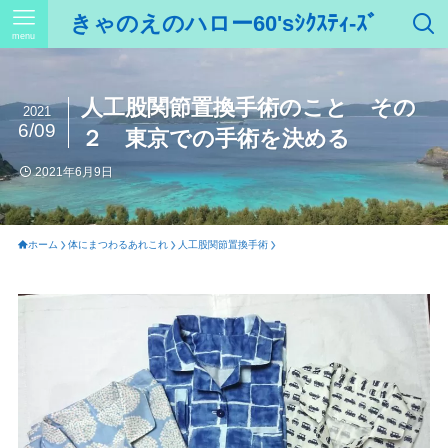
きゃのえのハロー60'sｼｸｽﾃｨ-ｽﾞ
menu
人工股関節置換手術のこと その
2021
6/09
２ 東京での手術を決める
2021年6月9日
ホーム
体にまつわるあれこれ
人工股関節置換手術