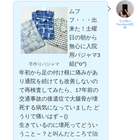
ムフ
フ・・・出
その時の
Facebook投
来た！土曜
稿
日の朝から
無心に入院
用パジャマ3
組(^o^)
手作りパジャマ
年初から足の付け根に痛みがあ
り通院を続けても改善しないの
で再検査してみたら、17年前の
交通事故の後遺症で大腿骨が壊
死する病気になっていました ど
うりで痛いはず～()
生きているのに壊死ってどうい
うこと～？と叫んだところで治