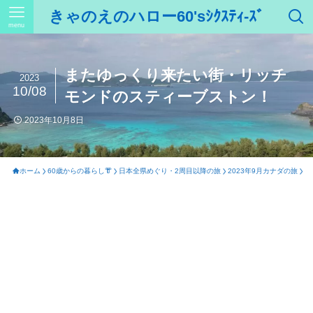
きゃのえのハロー60'sｼｸｽﾃｨ-ｽﾞ
menu
またゆっくり来たい街・リッチ
2023
10/08
モンドのスティーブストン！
2023年10月8日
ホーム
60歳からの暮らし👘
日本全県めぐり・2周目以降の旅
2023年9月カナダの旅