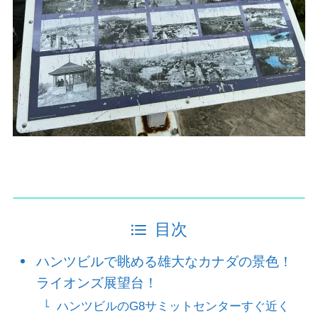
目次
ハンツビルで眺める雄大なカナダの景色！
ライオンズ展望台！
ハンツビルのG8サミットセンターすぐ近く