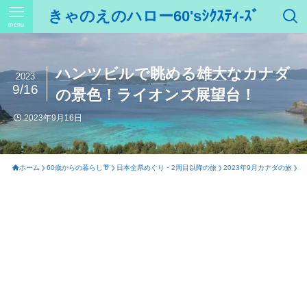
きゃのえのハロー60'sｼｸｽﾃｨ-ｽﾞ
menu
ハンツビルで眺める雄大なカナダ
2023
9/16
の景色！ライオンズ展望台！
2023年9月16日
ホーム
60歳からの暮らし👘
日本全県めぐり・2周目以降の旅
2023年9月カナダの旅