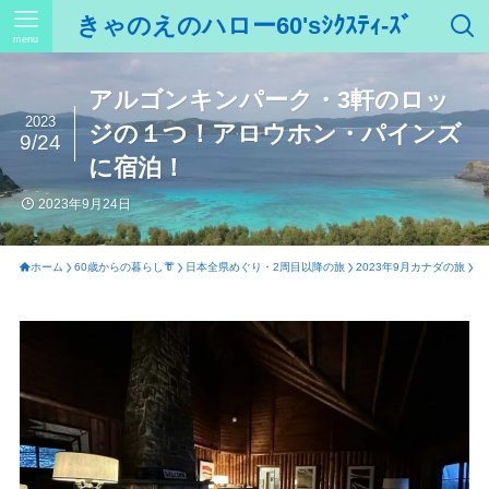
きゃのえのハロー60'sｼｸｽﾃｨ-ｽﾞ
menu
アルゴンキンパーク・3軒のロッ
2023
ジの１つ！アロウホン・パインズ
9/24
に宿泊！
2023年9月24日
ホーム
60歳からの暮らし👘
日本全県めぐり・2周目以降の旅
2023年9月カナダの旅