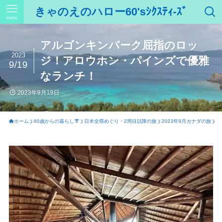
きゃのえのハロー60'sｼｸｽﾃｨ-ｽﾞ
menu
アルゴンキンパーク屈指のロッ
2023
ジ！アロウホン・パインズで優雅
9/19
なランチ！
2023年9月19日
ホーム
60歳からの暮らし👘
日本全県めぐり・2周目以降の旅
2023年9月カナダの旅