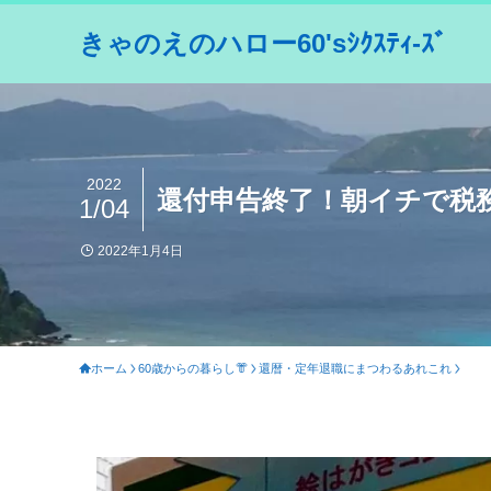
きゃのえのハロー60'sｼｸｽﾃｨ-ｽﾞ
2022
還付申告終了！朝イチで税
1/04
2022年1月4日
ホーム
60歳からの暮らし👘
還暦・定年退職にまつわるあれこれ