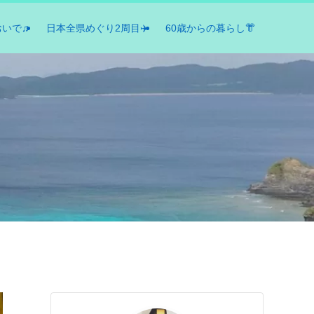
おいで♫
日本全県めぐり2周目✈️
60歳からの暮らし👘