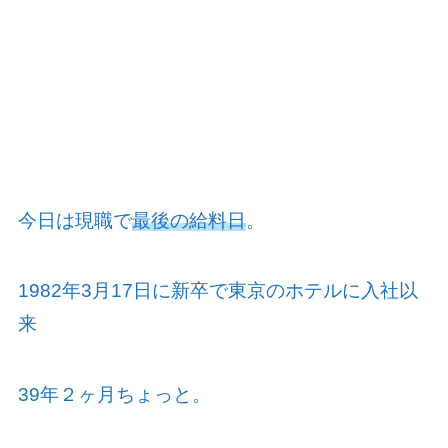
今日は現職で
最後の給料日
。
1982
年
3
月
17
日に新卒で東京のホテルに入社以
来
39
年２ヶ月ちょっと。