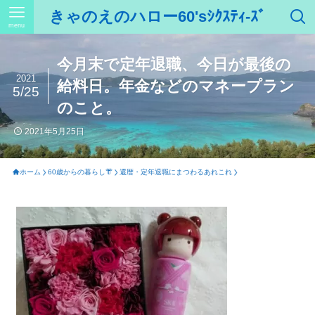
きゃのえのハロー60'sｼｸｽﾃｨ-ｽﾞ
menu
今月末で定年退職、今日が最後の
2021
給料日。年金などのマネープラン
5/25
のこと。
2021年5月25日
ホーム
60歳からの暮らし👘
還暦・定年退職にまつわるあれこれ