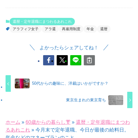
還暦・定年退職にまつわるあれこれ
アラフィフ女子
アラ還
再雇用制度
年金
還暦
よかったらシェアしてね！
50代からの趣味に、洋裁はいかがですか？
東京生まれの東京育ち
ホーム
»
60歳からの暮らし👘
»
還暦・定年退職にまつわ
るあれこれ
»
今月末で定年退職、今日が最後の給料日。
年金などのマネープランのこと。