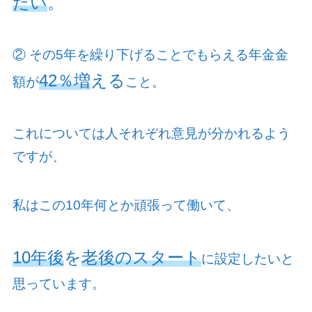
たい
。
② その
5
年を繰り下げることでもらえる年金金
42％増
える
額が
こと。
これについては人それぞれ意見が分かれるよう
ですが、
私はこの
10
年何とか頑張って働いて、
10年後
を
老後のスタート
に設定したいと
思っています。