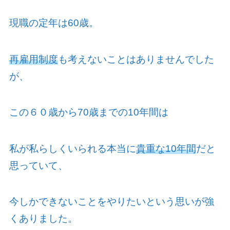
現職の定年は
60
歳。
再雇用制度
も考えないことはありませんでした
が、
この６０歳から
70
歳までの
10
年間は
私が私らしくいられる本当に
貴重な10年間
だと
思っていて、
今しかできないことをやりたいという思いが強
くありました。