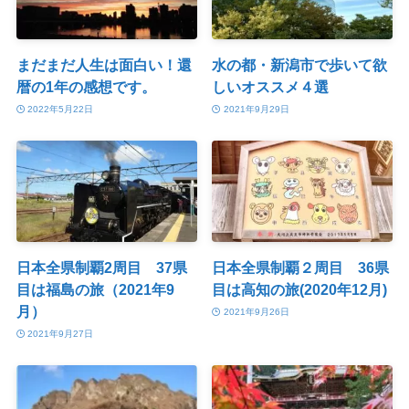
まだまだ人生は面白い！還
水の都・新潟市で歩いて欲
暦の1年の感想です。
しいオススメ４選
2022年5月22日
2021年9月29日
日本全県制覇2周目 37県
日本全県制覇２周目 36県
目は福島の旅（2021年9
目は高知の旅(2020年12月)
月）
2021年9月26日
2021年9月27日