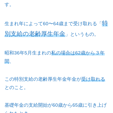
す。
特
生まれ年によって
60
〜
64
歳まで受け取れる「
別支給の老齢厚生年金
」というもの。
昭和
36
年
5
月生まれの
私の場合は62歳から３年
間
、
この特別支給の老齢厚生年金年金が
受け取れる
とのこと。
基礎年金の支給開始が
60
歳から
65
歳に引き上げ