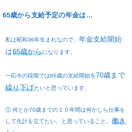
65
歳から支給予定の年金は…
年金支給開始
私は昭和
36
年生まれなので、
は
65歳から
になります。
70歳まで
一応今の段階では
65
歳の支給開始を
繰り下げ
たいと思っています。
① 何とか
70
歳までの１０年間は何かしら仕事を
働き
して生計を立てたい、と思っていること。