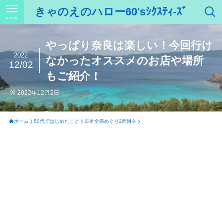
きゃのえのハロー60'sｼｸｽﾃｨ-ｽﾞ
menu
やっぱり奈良は楽しい！今回行け
2022
なかったオススメのお店や場所
12/02
もご紹介！
2022年12月2日
ホーム
50代ではじめたこと
日本全県めぐり2周目✈️