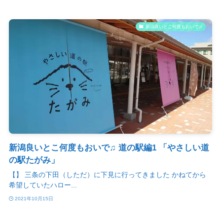
新潟良いとこ何度もおいで♫
新潟良いとこ何度もおいで♫ 道の駅編1 「やさしい道
の駅たがみ」
【】 三条の下田（しただ）に下見に行ってきました かねてから
希望していたハロー...
2021年10月15日