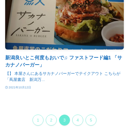
新潟良いとこ何度もおいで♫ ファストフード編1 「サ
カナノバーガー」
【】 本屋さんにあるサカナノバーガーでテイクアウト こちらが
「蔦屋書店 新潟万...
2021年10月12日
1
2
3
4
5