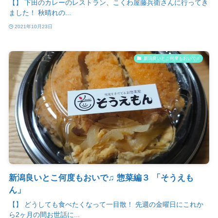
【】 下田のカレーのレストラン、こくわ屋藤兵衛さんに行ってき
ました！ 秋晴れの...
2021年10月23日
新潟良いとこ何度もおいで♫
新潟良いとこ何度もおいで♫ 惣菜編３ 「そうえも
ん」
【】 どうしても食べたくなって一目散！ 先週の金曜日にこれか
ら2ヶ月の間お世話に...