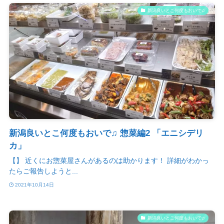
新潟良いとこ何度もおいで♫
新潟良いとこ何度もおいで♫ 惣菜編2 「エニシデリ
カ」
【】 近くにお惣菜屋さんがあるのは助かります！ 詳細がわかっ
たらご報告しようと...
2021年10月14日
新潟良いとこ何度もおいで♫