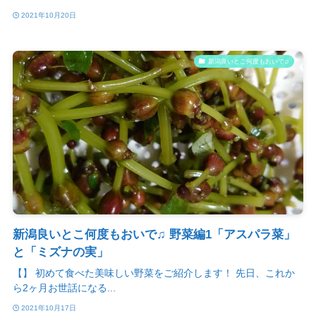
2021年10月20日
新潟良いとこ何度もおいで♫
新潟良いとこ何度もおいで♫ 野菜編1「アスパラ菜」
と「ミズナの実」
【】 初めて食べた美味しい野菜をご紹介します！ 先日、これか
ら2ヶ月お世話になる...
2021年10月17日