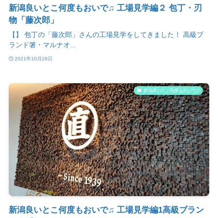
新潟良いとこ何度もおいで♫ 工場見学編２ 包丁・刃
物「藤次郎」
【】 包丁の「藤次郎」さんの工場見学をしてきました！ 高級ブ
ランド箸・マルナオ...
2021年10月29日
新潟良いとこ何度もおいで♫
新潟良いとこ何度もおいで♫ 工場見学編1高級ブラン