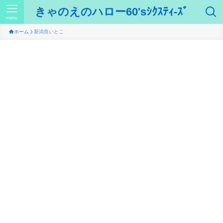
きゃのえのハロー60'sｼｸｽﾃｨ-ｽﾞ
menu
ホーム
新潟良いとこ