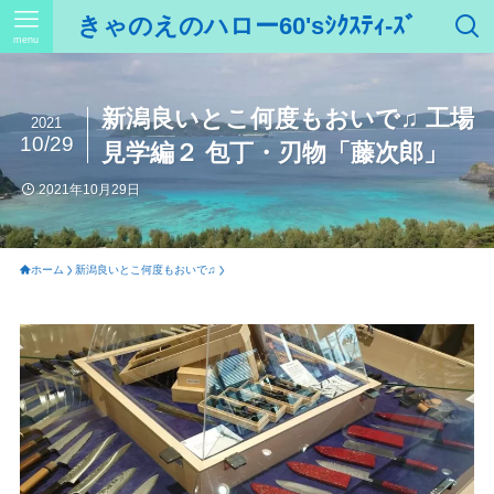
きゃのえのハロー60'sｼｸｽﾃｨ-ｽﾞ
menu
新潟良いとこ何度もおいで♫ 工場
2021
10/29
見学編２ 包丁・刃物「藤次郎」
2021年10月29日
ホーム
新潟良いとこ何度もおいで♫