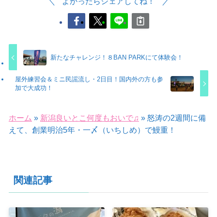
よかったらシェアしてね！
新たなチャレンジ！８BAN PARKにて体験会！
屋外練習会＆ミニ民謡流し・2日目！国内外の方も参
加で大成功！
ホーム
»
新潟良いとこ何度もおいで♫
»
怒涛の2週間に備
えて、創業明治5年・一〆（いちしめ）で鰻重！
関連記事