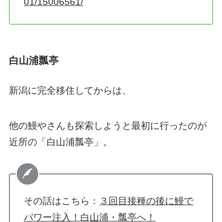
01/15006561/
白山浦瓢亭
新潟に完全移住してからは、
他の鰻やさんも探索しようと最初に行ったのが
近所の「白山浦瓢亭」。
その話はこちら：
３回目接種の後に鰻で
パワー注入！白山浦・瓢亭へ！