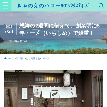
きゃのえのハロー60'sｼｸｽﾃｨ-ｽﾞ
menu
怒涛の2週間に備えて、創業明治5
2023
7/24
年・一〆（いちしめ）で鰻重！
2023年7月24日
ホーム
新潟良いとこ何度もおいで♫