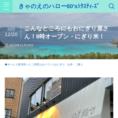
きゃのえのハロー60'sｼｸｽﾃｨ-ｽﾞ
menu
こんなところにもおにぎり屋さ
2023
12/20
ん！8時オープン・にぎり米！
2023年12月20日
ホーム
新潟良いとこ何度もおいで♫
おにぎり・お米・ご飯