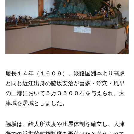
慶長１４年（１６０９）、淡路国洲本より高虎
と同じ近江出身の脇坂安治が喜多・浮穴・風早
の三郡において５万３５００石を与えられ、大
津城を居城としました。
脇坂は、給人所法度や庄屋体制を確立し、大津
藩での近世的封権制度を形付けたと考えられて