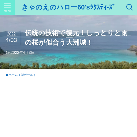
きゃのえのハロー60'sｼｸｽﾃｨ-ｽﾞ
menu
伝統の技術で復元！しっとりと雨
2022
4/03
の桜が似合う大洲城！
2022年4月3日
ホーム
城ガール