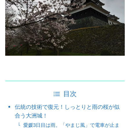
目次
伝統の技術で復元！しっとりと雨の桜が似
合う大洲城！
愛媛3日目は雨。「やまじ風」で電車が止ま