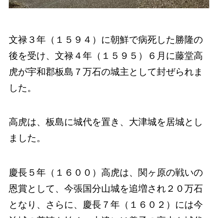
文禄３年（１５９４）に朝鮮で病死した勝隆の
後を受け、文禄４年（１５９５）６月に藤堂高
虎が宇和郡板島７万石の城主として封ぜられま
した。
高虎は、板島に城代を置き、大津城を居城とし
ました。
慶長５年（１６００）高虎は、関ヶ原の戦いの
恩賞として、今張国分山城を追増され２０万石
となり、さらに、慶長７年（１６０２）には今