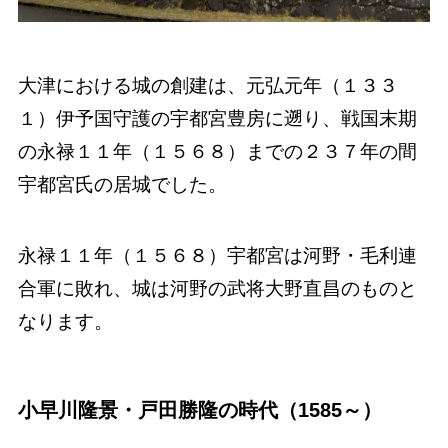
大津における城の創建は、元弘元年（１３３
１）伊予国守護の宇都宮豊房に遡り、戦国末期
の永禄１１年（１５６８）までの２３７年の間
宇都宮氏の居城でした。
永禄１１年（１５６８）宇都宮は河野・毛利連
合軍に敗れ、城は河野の武将大野直昌のものと
なります。
小早川隆景・戸田勝隆の時代（1585～）