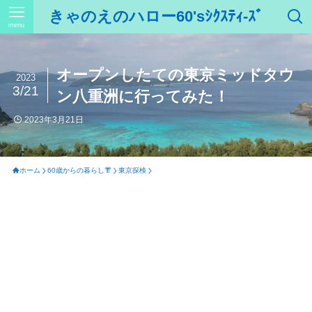
きゃのえのハロー60'sｼｸｽﾃｨ-ｽﾞ
menu
オープンしたての東京ミッドタウ
2023
3/21
ン八重洲に行ってみた！
2023年3月21日
ホーム
60歳からの暮らし👘
東京探検