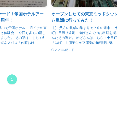
ケード！帝国ホテルアー
オープンしたての東京ミッドタウ
0周年！
八重洲に行ってみた！
祝いで帝国ホテル！ 月イチの東
【】 父方の親戚の集まりで上京の週末！ 
さ体験会。 今回も多くの新し
町に日帰り遠足、ゆげさんでのお料理を楽
ました。 その話はこちら：6
んだその週末。 ゆげさんはこちら：十日
道ネスパス「佐渡おけ...
「ゆげ」！朋子シェフ渾身の旬料理に魅...
2023年3月21日
1