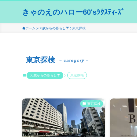
きゃのえのハロー60'sｼｸｽﾃｨ-ｽﾞ
ホーム
60歳からの暮らし👘
東京探検
東京探検
– category –
60歳からの暮らし👘
東京探検
東京探検