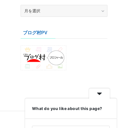
ア
ー
カ
イ
ブログ村PV
ブ
What do you like about this page?