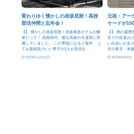
変わりゆく懐かしの赤坂見附！高校
元祖・アー
部活仲間と忘年会！
ケードが10
【】 懐かしの赤坂見附！赤坂東急ホテルが解
【】 弟の還暦
体だって！ 高校時代、都立高校の弓道部に所
京での佐渡おけ
属していました。 この季節になると毎年、 と
い出会いがあり
ても面倒見のいい男子の1人が音頭を...
月の東京・表参
2023年12月11日
2023年6月8日