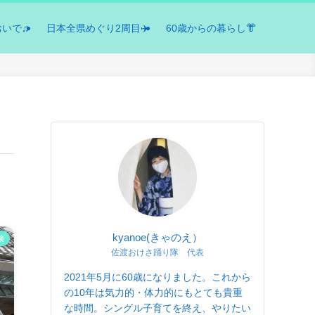
おいで♫
日本全県めぐり2周目✈️
60歳からの暮らし👘
kyanoe(きゃのえ）
検
佐渡おけさ踊り隊 代表
2021年5月に60歳になりました。これから
の10年は気力的・体力的にもとても貴重
な時間。シングル子育てを終え、やりたい