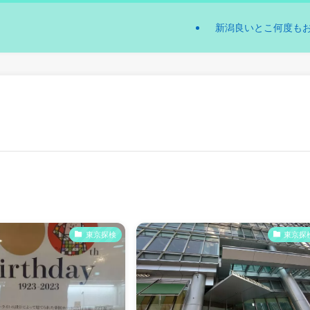
新潟良いとこ何度も
東京探検
東京探