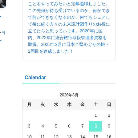
ことをやってみたいと定年退職しました。
この先何が待ち受けているのか、何ができ
ン
て何ができなくなるのか。何でもシェアし
て後に続く方々の未来設計図作りのお役に
立てたらと思っています。2020年に国
十日
内、2022年に総合旅行取扱管理者資格を
し
取得。2023年2月に日本全県めぐりの旅・
町
2周目を達成しました！
Calendar
2026年8月
月
火
水
木
金
土
日
1
2
3
4
5
6
7
8
9
10
11
12
13
14
15
16