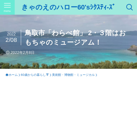
きゃのえのハロー60'sｼｸｽﾃｨ-ｽﾞ
menu
鳥取市「わらべ館」 2・３階はお
2022
2/08
もちゃのミュージアム！
2022年2月8日
ホーム
60歳からの暮らし👘
美術館・博物館・ミュージカル