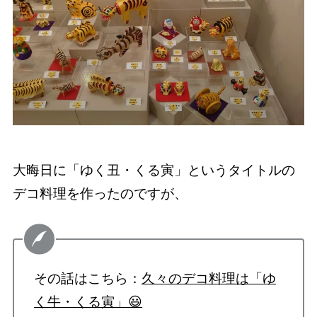
大晦日に「ゆく丑・くる寅」というタイトルの
デコ料理を作ったのですが、
その話はこちら：
久々のデコ料理は「ゆ
く牛・くる寅」😃