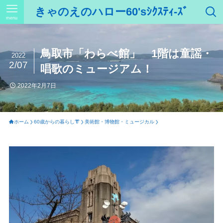
きゃのえのハロー60'sｼｸｽﾃｨ-ｽﾞ
menu
鳥取市「わらべ館」 1階は童謡・
2022
2/07
唱歌のミュージアム！
2022年2月7日
ホーム
60歳からの暮らし👘
美術館・博物館・ミュージカル