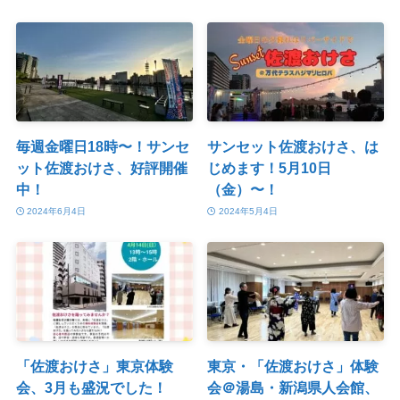
毎週金曜日18時〜！サンセ
サンセット佐渡おけさ、は
ット佐渡おけさ、好評開催
じめます！5月10日
中！
（金）〜！
2024年6月4日
2024年5月4日
「佐渡おけさ」東京体験
東京・「佐渡おけさ」体験
会、3月も盛況でした！
会＠湯島・新潟県人会館、