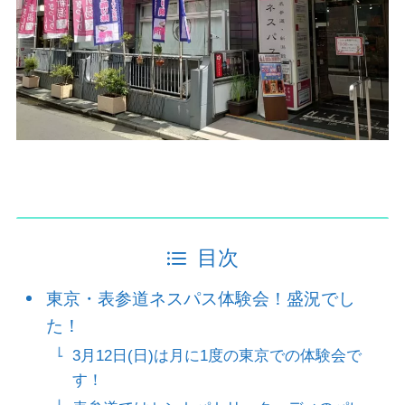
目次
東京・表参道ネスパス体験会！盛況でし
た！
3月12日(日)は月に1度の東京での体験会で
す！