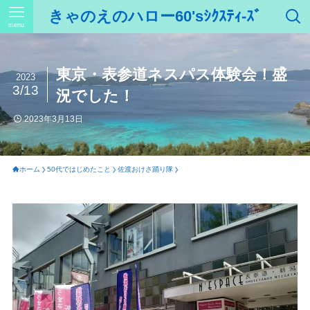
きゃのえのハロー60'sｼｸｽﾃｨ-ｽﾞ
menu
東京・表参道ネスパス体験会！盛
2023
3/13
況でした！
2023年3月13日
ホーム
50代ではじめたこと
佐渡おけさ踊り隊