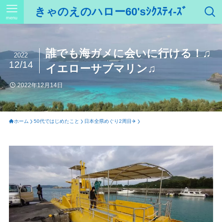
きゃのえのハロー60'sｼｸｽﾃｨ-ｽﾞ
menu
誰でも海ガメに会いに行ける！♫
2022
12/14
イエローサブマリン♫
2022年12月14日
ホーム
50代ではじめたこと
日本全県めぐり2周目✈️