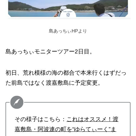
島あっちぃHPより
島あっちぃモニターツアー2日目。
初日、荒れ模様の海の都合で本来行くはずだっ
た前島ではなく渡嘉敷島に予定変更。
その様子はこちら：
これはオススメ！渡
嘉敷島・阿波連の町を“ゆらてぃーく”ま