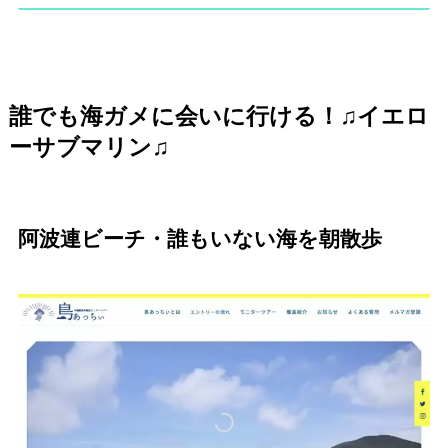
誰でも海ガメに会いに行ける！♫イエロ
ーサブマリン♫
阿波連ビーチ・誰もいない海を朝散歩