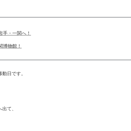
岩手・一関へ！
関博物館！
移動日です。
へ出て、