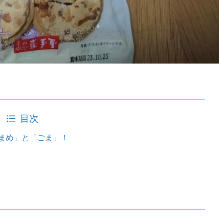
目次
まめ」と「ごま」！