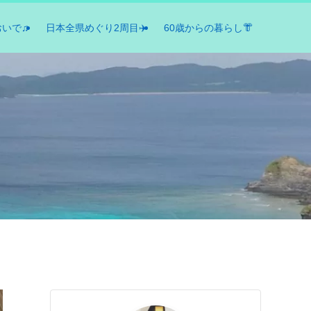
おいで♫
日本全県めぐり2周目✈️
60歳からの暮らし👘