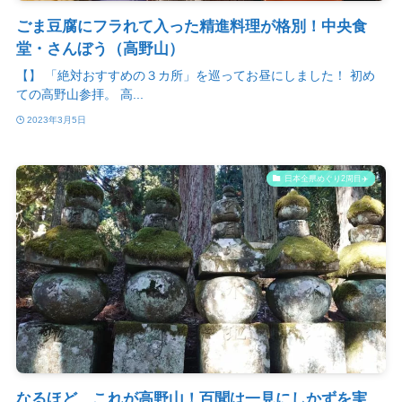
ごま豆腐にフラれて入った精進料理が格別！中央食
堂・さんぼう（高野山）
【】 「絶対おすすめの３カ所」を巡ってお昼にしました！ 初め
ての高野山参拝。 高...
2023年3月5日
日本全県めぐり2周目✈️
なるほど、これが高野山！百聞は一見にしかずを実