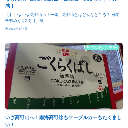
感！
【】 いよいよ高野山へ！一体、高野山とはどんなところ？ 日本
全県めぐり2周目、最...
2023年3月4日
日本全県めぐり2周目✈️
いざ高野山へ！南海高野線もケーブルカーもたくまし
い！