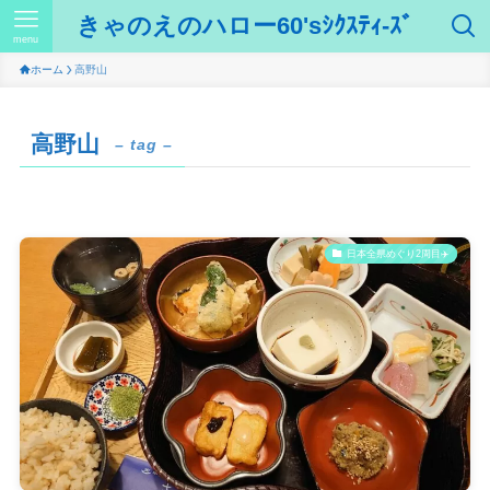
きゃのえのハロー60'sｼｸｽﾃｨ-ｽﾞ
menu
ホーム
高野山
高野山
– tag –
日本全県めぐり2周目✈️