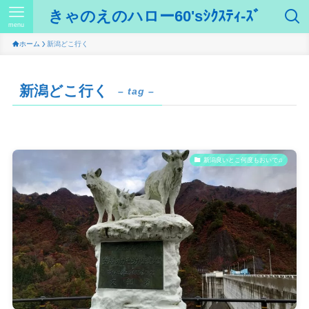
きゃのえのハロー60'sｼｸｽﾃｨ-ｽﾞ
menu
ホーム
新潟どこ行く
新潟どこ行く
– tag –
新潟良いとこ何度もおいで♫