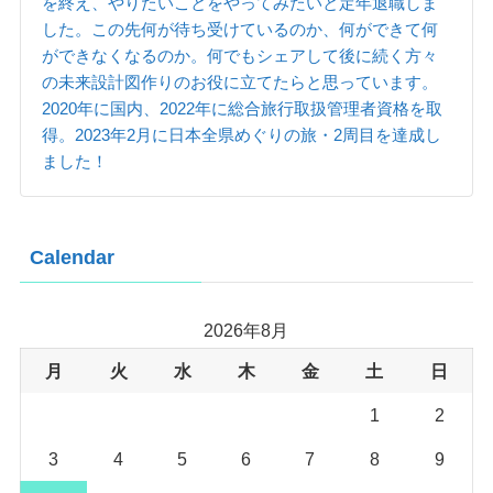
を終え、やりたいことをやってみたいと定年退職しま
した。この先何が待ち受けているのか、何ができて何
ができなくなるのか。何でもシェアして後に続く方々
の未来設計図作りのお役に立てたらと思っています。
2020年に国内、2022年に総合旅行取扱管理者資格を取
得。2023年2月に日本全県めぐりの旅・2周目を達成し
ました！
Calendar
2026年8月
月
火
水
木
金
土
日
1
2
3
4
5
6
7
8
9