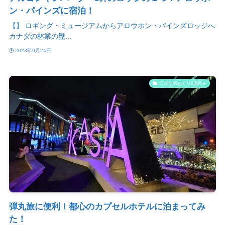
ン・パインズに宿泊！
【】 ロギング・ミュージアムからアロウホン・パインズロッジへ
カナダの林業の歴...
2023年9月24日
日本全県めぐり2周目✈️
弾丸旅に便利！都心のカプセルホテルに泊まってみ
た！