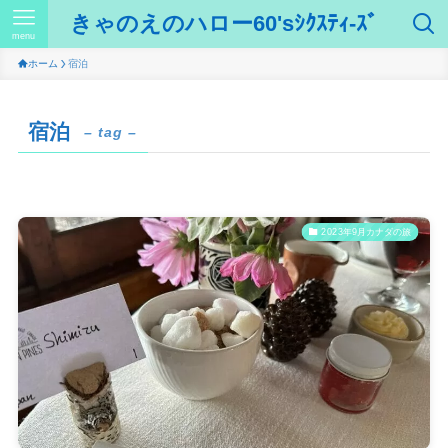
きゃのえのハロー60'sｼｸｽﾃｨ-ｽﾞ
menu
ホーム
宿泊
宿泊
– tag –
2023年9月カナダの旅