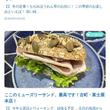
【】 冬の定番！ちぢみほうれん草のお供に！ この季節のお楽し
みといえば！ 深い緑...
2024年1月23日
パン屋さん
ここのミューズリーサンド、最高です！古町・富士屋
本店！
【】 今年も英語とウォーキング、頑張る予定… 元日の地震から