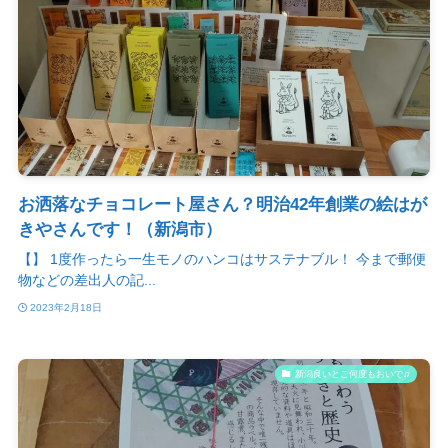
お洒落なチョコレート屋さん？明治42年創業の絵はが
きやさんです！（新潟市）
【】 1度作ったら一生モノのハンコはサステナブル！ 今まで郵便
物などの差出人の記...
2023年2月18日
新潟良いとこ何度もおいで♫