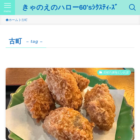
きゃのえのハロー60'sｼｸｽﾃｨ-ｽﾞ
menu
ホーム
古町
古町
– tag –
古町の美味しいお店