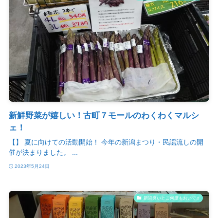
新鮮野菜が嬉しい！古町７モールのわくわくマルシ
ェ！
【】 夏に向けての活動開始！ 今年の新潟まつり・民謡流しの開
催が決まりました。 ...
2023年5月24日
新潟良いとこ何度もおいで♫