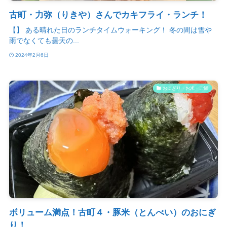
古町・力弥（りきや）さんでカキフライ・ランチ！
【】 ある晴れた日のランチタイムウォーキング！ 冬の間は雪や
雨でなくても曇天の...
2024年2月6日
おにぎり・お米・ご飯
ボリューム満点！古町４・豚米（とんべい）のおにぎ
り！