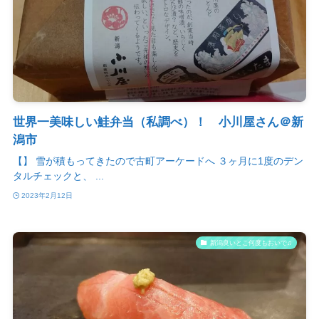
世界一美味しい鮭弁当（私調べ）！ 小川屋さん＠新
潟市
【】 雪が積もってきたので古町アーケードへ ３ヶ月に1度のデン
タルチェックと、 ...
2023年2月12日
新潟良いとこ何度もおいで♫