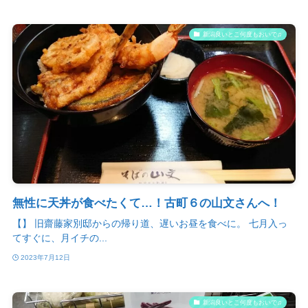
新潟良いとこ何度もおいで♫
無性に天丼が食べたくて…！古町６の山文さんへ！
【】 旧齋藤家別邸からの帰り道、遅いお昼を食べに。 七月入っ
てすぐに、月イチの...
2023年7月12日
新潟良いとこ何度もおいで♫