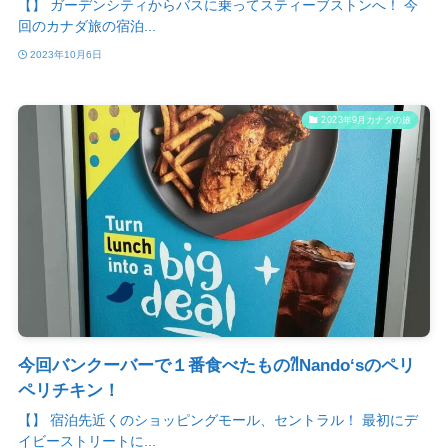
【】 ガーデンシティからバスに乗ってスティーブストンへ！ 今
回のカナダ旅の宿泊...
2023年10月6日
2023年9月カナダの旅
今回バンクーバーで１番食べたもの⁈Nando‘sのペリ
ペリチキン！
【】 宿泊先近くのショッピングモール、セントラル！ 最初にデ
イビーストリートに...