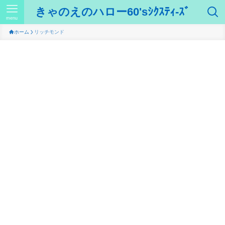
きゃのえのハロー60'sｼｸｽﾃｨ-ｽﾞ
menu
ホーム
リッチモンド