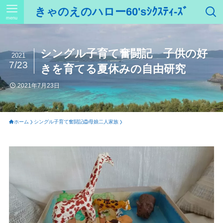
きゃのえのハロー60'sｼｸｽﾃｨ-ｽﾞ
menu
シングル子育て奮闘記 子供の好
2021
7/23
きを育てる夏休みの自由研究
2021年7月23日
ホーム
シングル子育て奮闘記🦁母娘二人家族