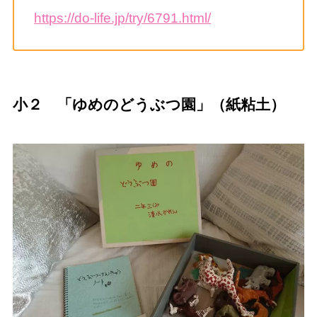
https://do-life.jp/try/6791.html/
小２ 「ゆめのどうぶつ園」（紙粘土）