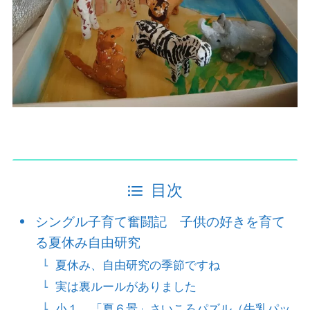
目次
シングル子育て奮闘記 子供の好きを育て
る夏休み自由研究
夏休み、自由研究の季節ですね
実は裏ルールがありました
小１ 「夏６景」さいころパズル（牛乳パッ