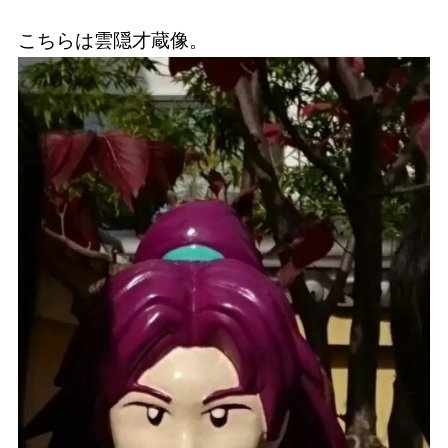
こちらは雲隠才蔵像。