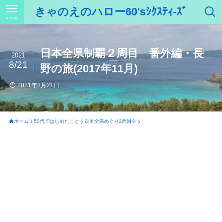
きゃのえのハロー60'sｼｸｽﾃｨ-ｽﾞ
menu
日本全県制覇２周目 番外編・長
2021
8/21
野の旅(2017年11月)
2021年8月21日
ホーム
50代ではじめたこと
日本全県めぐり2周目✈️