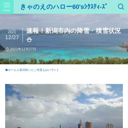
きゃのえのハロー60'sｼｸｽﾃｨ-ｽﾞ
menu
速報！新潟市内の降雪・積雪状況
2021
12/27
⛄
2021年12月27日
ホーム
新潟良いとこ何度もおいで♫