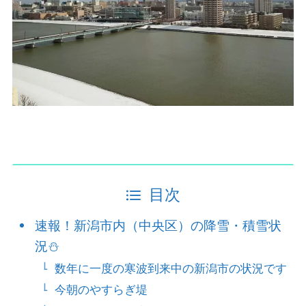
目次
速報！新潟市内（中央区）の降雪・積雪状
況⛄
数年に一度の寒波到来中の新潟市の状況です
今朝のやすらぎ堤