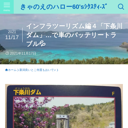
きゃのえのハロー60'sｼｸｽﾃｨ-ｽﾞ
menu
インフラツーリズム編４「下条川
2021
ダム」…で車のバッテリートラ
11/17
ブル💦
2021年11月17日
ホーム
新潟良いとこ何度もおいで♫