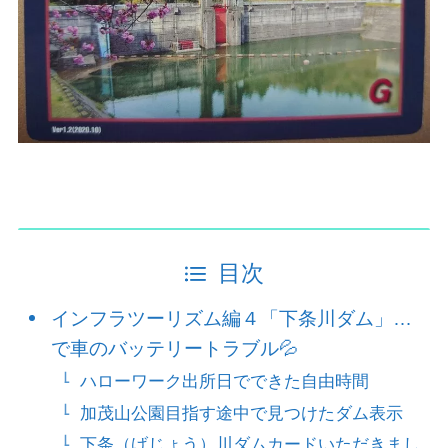
目次
インフラツーリズム編４「下条川ダム」…
で車のバッテリートラブル💦
ハローワーク出所日でできた自由時間
加茂山公園目指す途中で見つけたダム表示
下条（げじょう）川ダムカードいただきまし