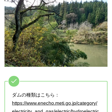
ダムの種類はこちら：
https://www.enecho.meti.go.jp/category/
electricity_and_gas/electric/hydroelectric