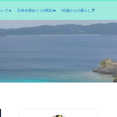
おいで♫
日本全県めぐり2周目✈️
60歳からの暮らし👘