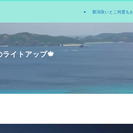
新潟良いとこ何度も
のライトアップ🍁