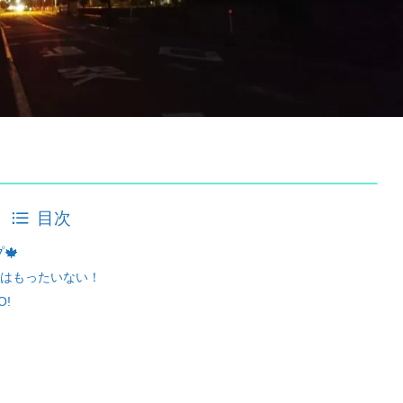
目次
🍁
はもったいない！
!