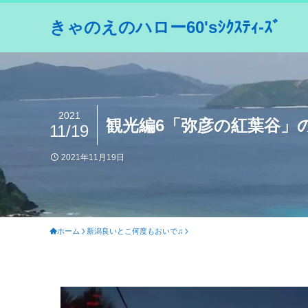
きゃのえのハロー60'sｼｸｽﾃｨ-ｽﾞ
2021
観光編6「弥彦の紅葉谷」
11/19
2021年11月19日
ホーム
新潟良いとこ何度もおいで♫