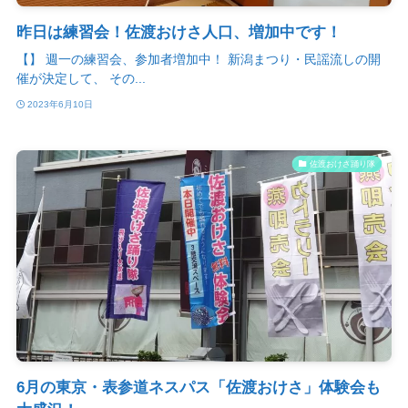
昨日は練習会！佐渡おけさ人口、増加中です！
【】 週一の練習会、参加者増加中！ 新潟まつり・民謡流しの開
催が決定して、 その...
2023年6月10日
佐渡おけさ踊り隊
6月の東京・表参道ネスパス「佐渡おけさ」体験会も