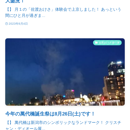
大盛況！
【】 月１の「佐渡おけさ」体験会で上京しました！ あっという
間にひと月が過ぎま...
2023年6月4日
佐渡おけさ踊り隊
今年の萬代橋誕生祭は8月26日(土)です！
【】 萬代橋は新潟市のシンボリックなランドマーク！ クリスチ
ャン・ディオール展...