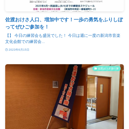
佐渡おけさ人口、増加中です！一歩の勇気をふりしぼ
ってぜひご参加を！
【】 今日の練習会も盛況でした！ 今日は週に一度の新潟市音楽
文化会館での練習会...
2023年6月15日
佐渡おけさ踊り隊