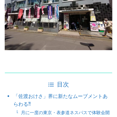
目次
「佐渡おけさ」界に新たなムーブメントあ
らわる⁈
月に一度の東京・表参道ネスパスで体験会開