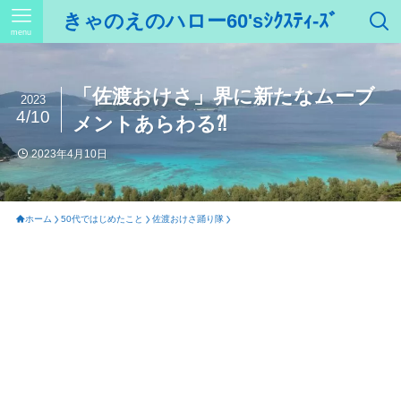
きゃのえのハロー60'sｼｸｽﾃｨ-ｽﾞ
menu
「佐渡おけさ」界に新たなムーブ
2023
4/10
メントあらわる⁈
2023年4月10日
ホーム
50代ではじめたこと
佐渡おけさ踊り隊