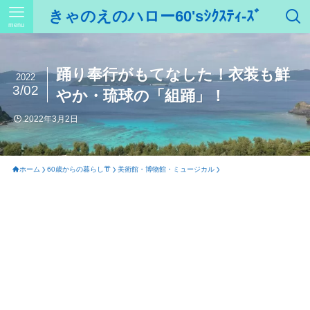
きゃのえのハロー60'sｼｸｽﾃｨ-ｽﾞ
menu
踊り奉行がもてなした！衣装も鮮
2022
3/02
やか・琉球の「組踊」！
2022年3月2日
ホーム
60歳からの暮らし👘
美術館・博物館・ミュージカル