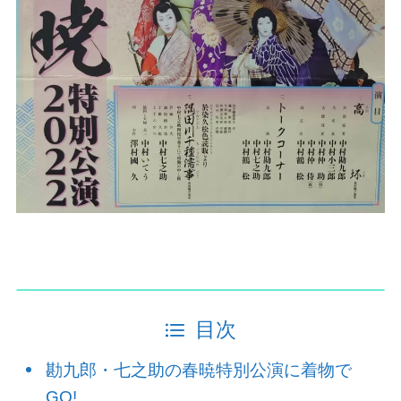
目次
勘九郎・七之助の春暁特別公演に着物で
GO!