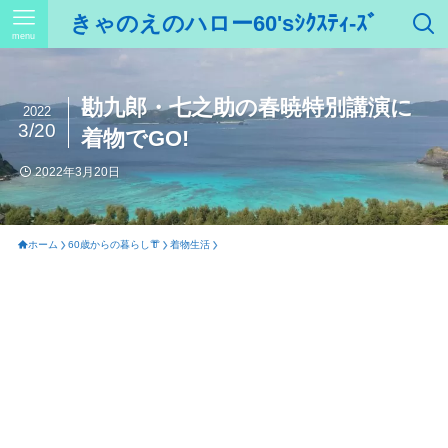
きゃのえのハロー60'sｼｸｽﾃｨ-ｽﾞ
menu
勘九郎・七之助の春暁特別講演に
2022
3/20
着物でGO!
2022年3月20日
ホーム
60歳からの暮らし👘
着物生活