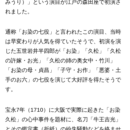
みうり）」という演目が江戸の森田座で初演さ
れました。
通称「お染の七役」と言われたこの演目、当時
は早変わりが人気を得ていたそうで、初演を演
じた五世岩井半四郎が「お染」「久松」「久松
の許嫁・お光」「久松の姉の奥女中・竹川」
「お染の母・貞昌」「子守・お作」「悪婆・土
手のお六」の七役を演じて大好評を得たそうで
す。
宝永7年（1710）に大阪で実際に起きた「お染
久松」の心中事件を題材に、名刀「牛王吉光」
とその鑑定書（折紙）の紛失騒動などを絡ませ