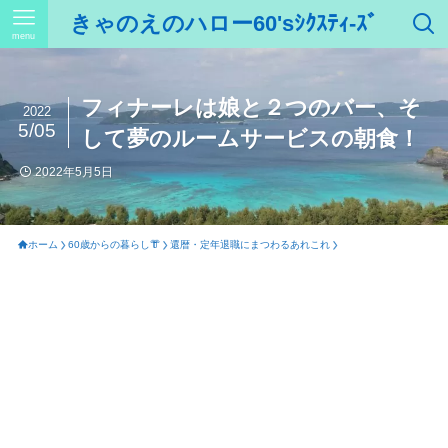
きゃのえのハロー60'sｼｸｽﾃｨ-ｽﾞ
menu
フィナーレは娘と２つのバー、そ
2022
5/05
して夢のルームサービスの朝食！
2022年5月5日
ホーム
60歳からの暮らし👘
還暦・定年退職にまつわるあれこれ