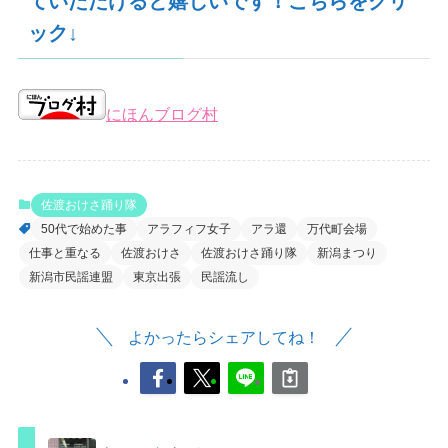
ていただけると嬉しいです！こちらをクリ
ック↓
にほんブログ村
佐渡おけさ踊り隊
50代で始めた事
アラフィフ女子
アラ還
万代町会場
仕事と重なる
佐渡おけさ
佐渡おけさ踊り隊
新潟まつり
新潟市民謡連盟
東京出張
民謡流し
よかったらシェアしてね！