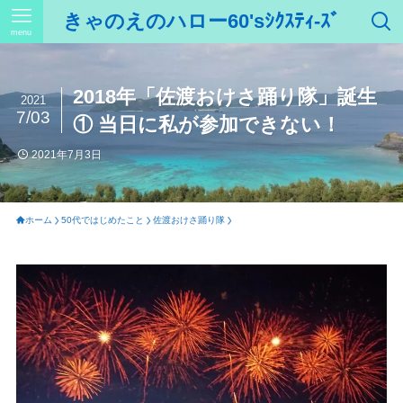
きゃのえのハロー60'sｼｸｽﾃｨ-ｽﾞ
menu
2018年「佐渡おけさ踊り隊」誕生
2021
7/03
① 当日に私が参加できない！
2021年7月3日
ホーム
50代ではじめたこと
佐渡おけさ踊り隊