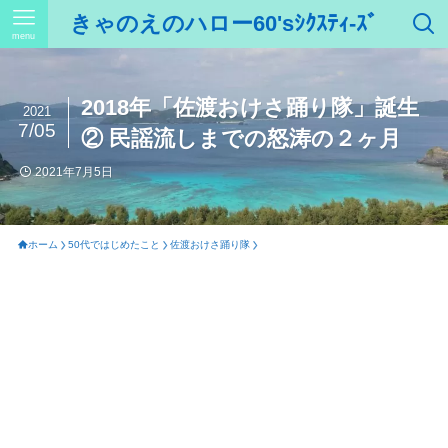
きゃのえのハロー60'sｼｸｽﾃｨ-ｽﾞ
menu
2018年「佐渡おけさ踊り隊」誕生
2021
7/05
② 民謡流しまでの怒涛の２ヶ月
2021年7月5日
ホーム
50代ではじめたこと
佐渡おけさ踊り隊