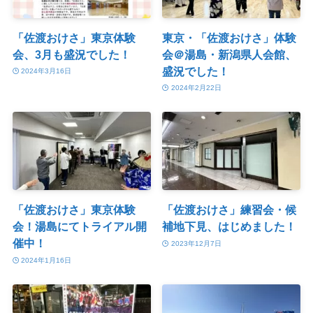
「佐渡おけさ」東京体験
東京・「佐渡おけさ」体験
会、3月も盛況でした！
会＠湯島・新潟県人会館、
盛況でした！
2024年3月16日
2024年2月22日
「佐渡おけさ」東京体験
「佐渡おけさ」練習会・候
会！湯島にてトライアル開
補地下見、はじめました！
催中！
2023年12月7日
2024年1月16日