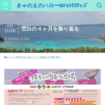
きゃのえのハロー60'sｼｸｽﾃｨ-ｽﾞ
menu
2022
空白の４ヶ月を振り返る
11/18
2022年11月18日
ホーム
50代ではじめたこと
佐渡おけさ踊り隊