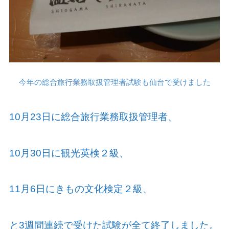
今年の総合旅行業務取扱管理者試験も仙台で受けました
10
月
23
日に総合旅行業務取扱管理者、
10
月
30
日に観光英検２級、
11
月
6
日にきもの文化検定２級、
と
3
週間連続で受けた試験が全て終了しました。