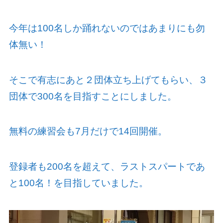
今年は
100
名しか踊れないのではあまりにも勿
体無い！
そこで有志にあと２団体立ち上げてもらい、３
団体で
300
名を目指すことにしました。
無料の練習会も
7
月だけで
14
回開催。
登録者も
200
名を超えて、ラストスパートであ
と
100
名！を目指していました。