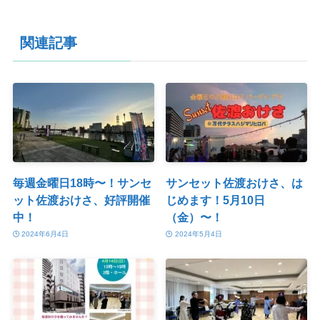
関連記事
毎週金曜日18時〜！サンセ
サンセット佐渡おけさ、は
ット佐渡おけさ、好評開催
じめます！5月10日
中！
（金）〜！
2024年6月4日
2024年5月4日