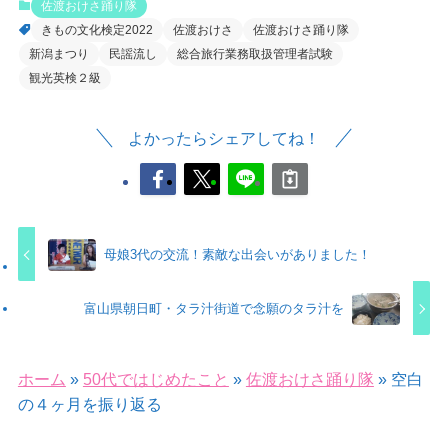
佐渡おけさ踊り隊
きもの文化検定2022
佐渡おけさ
佐渡おけさ踊り隊
新潟まつり
民謡流し
総合旅行業務取扱管理者試験
観光英検２級
よかったらシェアしてね！
母娘3代の交流！素敵な出会いがありました！
富山県朝日町・タラ汁街道で念願のタラ汁を
ホーム
»
50代ではじめたこと
»
佐渡おけさ踊り隊
»
空白
の４ヶ月を振り返る