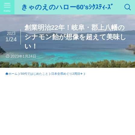
きゃのえのハロー60'sｼｸｽﾃｨ-ｽﾞ
menu
創業明治22年！岐阜・郡上八幡の
2023
シナモン飴が想像を超えて美味し
1/24
い！
2023年1月24日
ホーム
50代ではじめたこと
日本全県めぐり2周目✈️