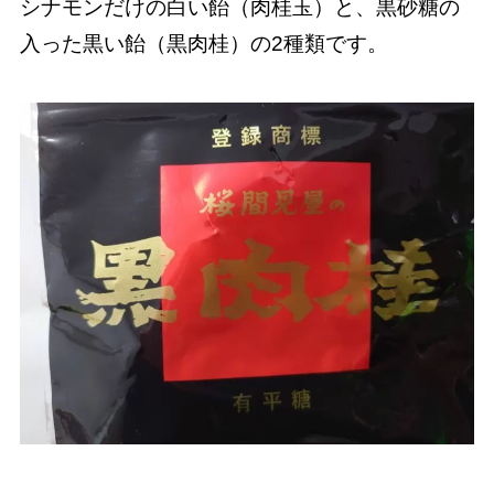
シナモンだけの白い飴（肉桂玉）と、黒砂糖の
入った黒い飴（黒肉桂）の2種類です。