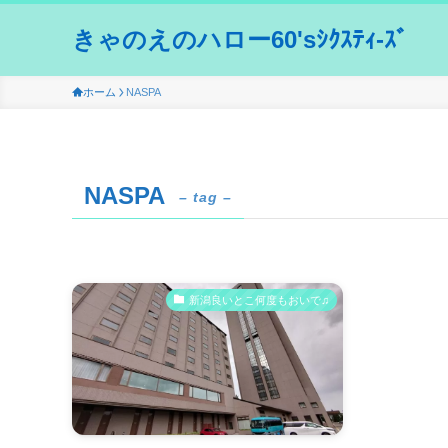
きゃのえのハロー60'sｼｸｽﾃｨ-ｽﾞ
ホーム
NASPA
NASPA
– tag –
新潟良いとこ何度もおいで♫