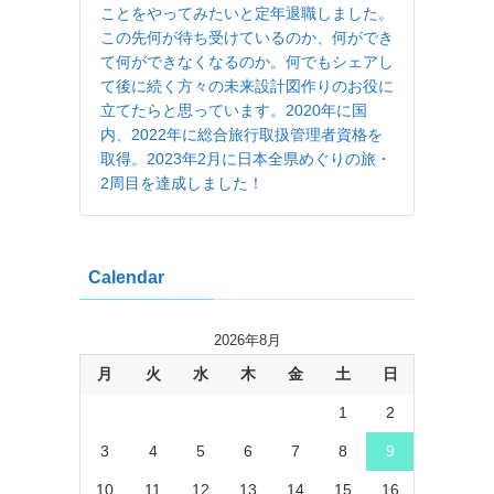
ことをやってみたいと定年退職しました。
この先何が待ち受けているのか、何ができ
て何ができなくなるのか。何でもシェアし
て後に続く方々の未来設計図作りのお役に
立てたらと思っています。2020年に国
内、2022年に総合旅行取扱管理者資格を
取得。2023年2月に日本全県めぐりの旅・
2周目を達成しました！
Calendar
2026年8月
月
火
水
木
金
土
日
1
2
3
4
5
6
7
8
9
10
11
12
13
14
15
16