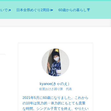
おいで♫
日本全県めぐり2周目✈️
60歳からの暮らし👘
kyanoe(きゃのえ）
佐渡おけさ踊り隊 代表
2021年5月に60歳になりました。これから
の10年は気力的・体力的にもとても貴重
な時間。シングル子育てを終え、やりたい