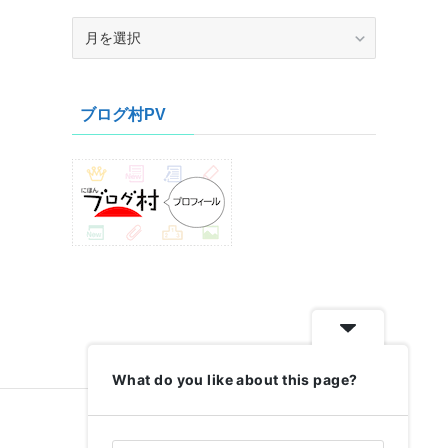
ア
ー
カ
イ
ブログ村PV
ブ
What do you like about this page?