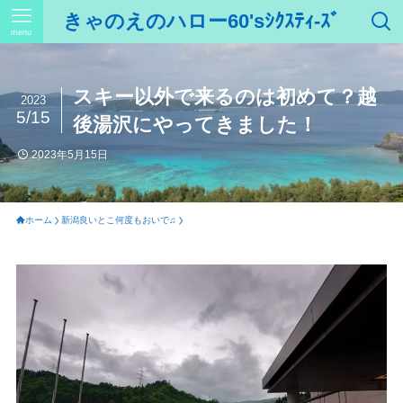
きゃのえのハロー60'sｼｸｽﾃｨ-ｽﾞ
menu
スキー以外で来るのは初めて？越
2023
5/15
後湯沢にやってきました！
2023年5月15日
ホーム
新潟良いとこ何度もおいで♫