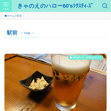
きゃのえのハロー60'sｼｸｽﾃｨ-ｽﾞ
menu
ホーム
駅前
駅前
– tag –
新潟良いとこ何度もおいで♫