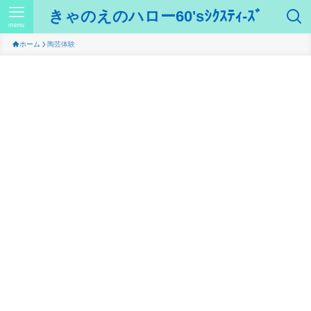
きゃのえのハロー60'sｼｸｽﾃｨ-ｽﾞ
menu
ホーム
陶芸体験