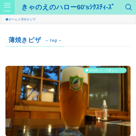
きゃのえのハロー60'sｼｸｽﾃｨ-ｽﾞ
menu
ホーム
薄焼きピザ
薄焼きピザ
– tag –
新潟良いとこ何度もおいで♫