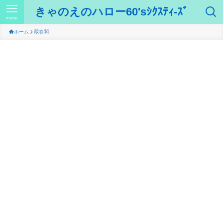
きゃのえのハロー60'sｼｸｽﾃｨ-ｽﾞ
menu
ホーム
蔵春閣