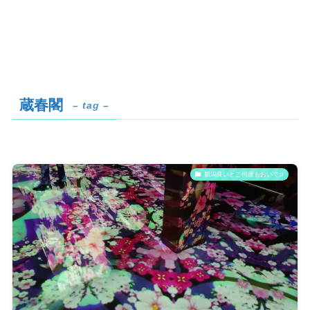
蔵春閣
– tag –
新潟良いとこ何度もおいで♫