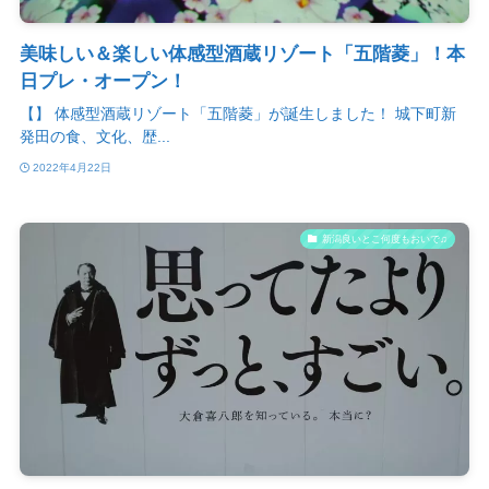
美味しい＆楽しい体感型酒蔵リゾート「五階菱」！本
日プレ・オープン！
【】 体感型酒蔵リゾート「五階菱」が誕生しました！ 城下町新
発田の食、文化、歴...
2022年4月22日
新潟良いとこ何度もおいで♫