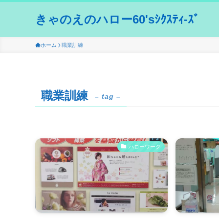
きゃのえのハロー60'sｼｸｽﾃｨ-ｽﾞ
ホーム
職業訓練
職業訓練
– tag –
ハローワーク