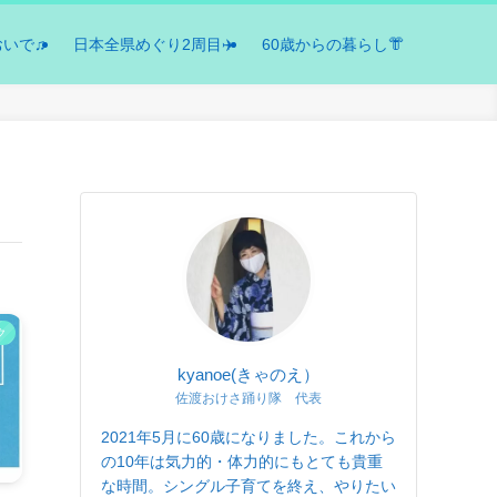
おいで♫
日本全県めぐり2周目✈️
60歳からの暮らし👘
ク
kyanoe(きゃのえ）
佐渡おけさ踊り隊 代表
2021年5月に60歳になりました。これから
の10年は気力的・体力的にもとても貴重
な時間。シングル子育てを終え、やりたい