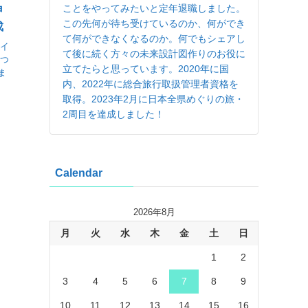
ことをやってみたいと定年退職しました。
申
この先何が待ち受けているのか、何ができ
成
て何ができなくなるのか。何でもシェアし
ザイ
て後に続く方々の未来設計図作りのお役に
２つ
立てたらと思っています。2020年に国
ま
内、2022年に総合旅行取扱管理者資格を
取得。2023年2月に日本全県めぐりの旅・
2周目を達成しました！
Calendar
2026年8月
月
火
水
木
金
土
日
1
2
3
4
5
6
7
8
9
10
11
12
13
14
15
16