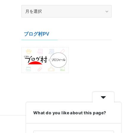
ア
ー
カ
イ
ブログ村PV
ブ
What do you like about this page?