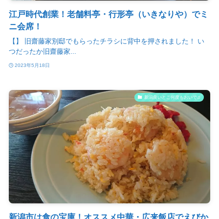
江戸時代創業！老舗料亭・行形亭（いきなりや）でミ
ニ会席！
【】 旧齋藤家別邸でもらったチラシに背中を押されました！ い
つだったか旧齋藤家...
2023年5月18日
新潟良いとこ何度もおいで♫
新潟市は食の宝庫！オススメ中華・広来飯店でえびか