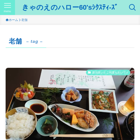
きゃのえのハロー60'sｼｸｽﾃｨ-ｽﾞ
menu
ホーム
老舗
老舗
– tag –
新潟良いとこ何度もおいで♫