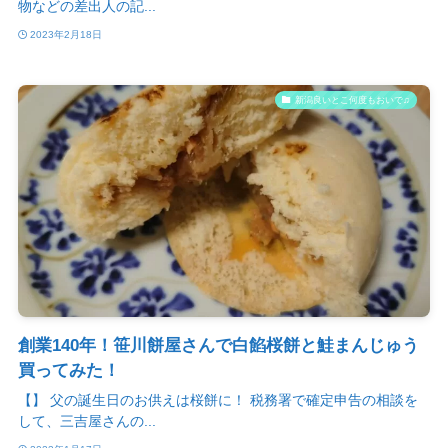
物などの差出人の記...
2023年2月18日
新潟良いとこ何度もおいで♫
創業140年！笹川餅屋さんで白餡桜餅と鮭まんじゅう
買ってみた！
【】 父の誕生日のお供えは桜餅に！ 税務署で確定申告の相談を
して、三吉屋さんの...