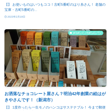
【】 お使いものはいつもココ！古町5番町のはり糸さん！ 老舗の
宝庫・古町5番町の...
2023年2月19日
新潟良いとこ何度もおいで♫
お洒落なチョコレート屋さん？明治42年創業の絵はが
きやさんです！（新潟市）
【】 1度作ったら一生モノのハンコはサステナブル！ 今まで郵便