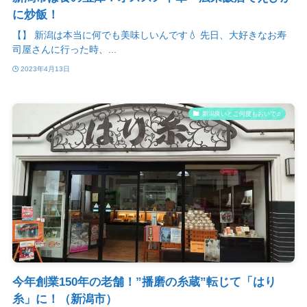
に炒飯！
【】 新潟は本当に何でも美味しいんです💧 先日、大好きなお寿
司屋さんに行った時、...
2023年4月13日
新潟良いとこ何度もおいで♫
今年創業150年の老舗！”播磨の糸蔵”転じて「はり
糸」に！（新潟市）