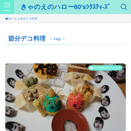
きゃのえのハロー60'sｼｸｽﾃｨ-ｽﾞ
menu
ホーム
節分デコ料理
節分デコ料理
– tag –
デコ料理＆クッキング