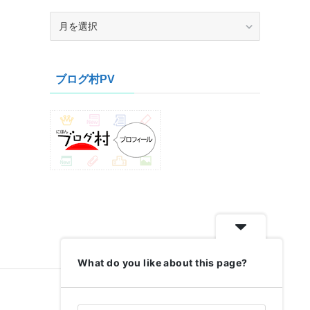
ア
ー
カ
イ
ブログ村PV
ブ
What do you like about this page?