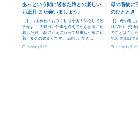
あっという間に過ぎた娘との楽しい
母の着物に
お正月 また会いましょう♪
のひととき
【】 白山神社のおみくじは小吉！決心して勉
【】 母の遺した
学せよ！ 大晦日に仕事を終えてから新潟に到
月27日に 交
着した娘。 駅に迎えに行って無事我が家に到
のことはこち
着、宴会の始まりです。 2泊しかでき...
地図 新潟は着
2022年1月3日
2021年11月25