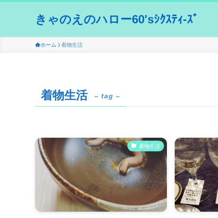
きゃのえのハロー60'sｼｸｽﾃｨ-ｽﾞ
ホーム
着物生活
着物生活
– tag –
着物生活