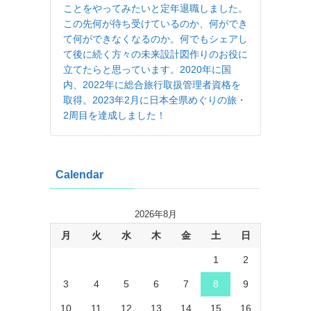
ことをやってみたいと定年退職しました。
この先何が待ち受けているのか、何ができ
て何ができなくなるのか。何でもシェアし
て後に続く方々の未来設計図作りのお役に
立てたらと思っています。2020年に国
内、2022年に総合旅行取扱管理者資格を
取得。2023年2月に日本全県めぐりの旅・
2周目を達成しました！
Calendar
2026年8月
月
火
水
木
金
土
日
1
2
3
4
5
6
7
8
9
10
11
12
13
14
15
16