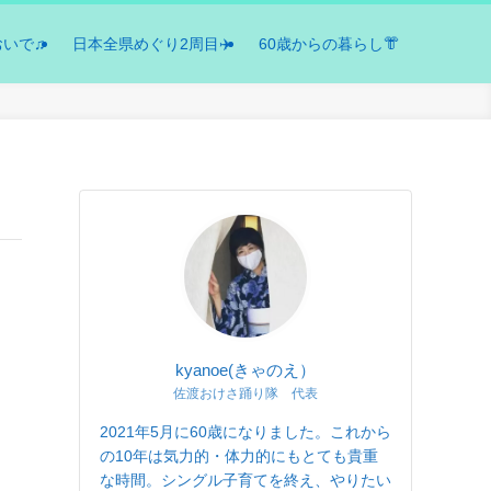
おいで♫
日本全県めぐり2周目✈️
60歳からの暮らし👘
kyanoe(きゃのえ）
佐渡おけさ踊り隊 代表
2021年5月に60歳になりました。これから
の10年は気力的・体力的にもとても貴重
な時間。シングル子育てを終え、やりたい