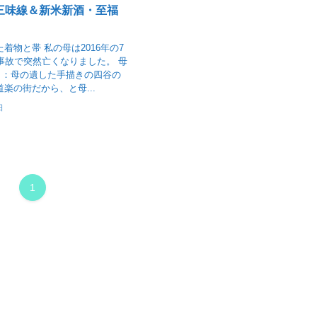
三味線＆新米新酒・至福
着物と帯 私の母は2016年の7
通事故で突然亡くなりました。 母
ら：母の遺した手描きの四谷の
道楽の街だから、と母...
日
1