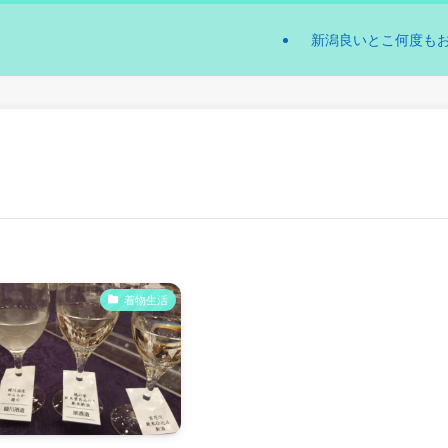
新潟良いとこ何度も
着物生活