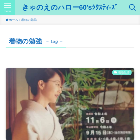
きゃのえのハロー60'sｼｸｽﾃｨ-ｽﾞ
menu
ホーム
着物の勉強
着物の勉強
– tag –
着物生活